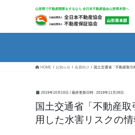
コ
ナ
山形県で不動産開業をするなら 全日本不動産協会山形県本部へ
ン
ビ
テ
ゲ
ン
ー
ツ
シ
へ
ョ
ス
ン
キ
に
ッ
移
HOME
お知らせ
会員向け
国土交通省「不動産取引
プ
動
2019年10月10日
/ 最終更新日時 :
2019年11月28日
国土交通省「不動産取
用した水害リスクの情