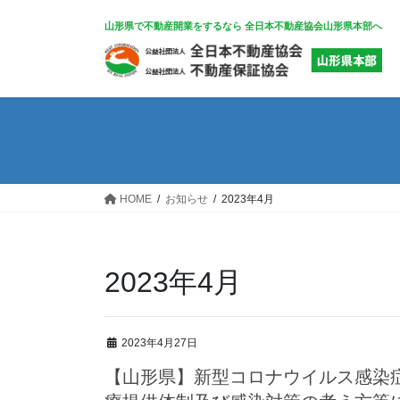
コ
ナ
山形県で不動産開業をするなら 全日本不動産協会山形県本部へ
ン
ビ
テ
ゲ
ン
ー
ツ
シ
へ
ョ
ス
ン
キ
に
ッ
移
HOME
お知らせ
2023年4月
プ
動
2023年4月
2023年4月27日
【山形県】新型コロナウイルス感染