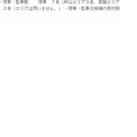
 ・理事・監事数 理事 ７名（村山エリア３名、置賜エリア
２名（エリアは問いません。） ・理事・監事立候補の受付期