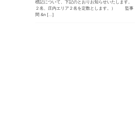
標記について、下記のとおりお知らせいたします。
２名、庄内エリア２名を定数とします。） 監事 
間 &n […]