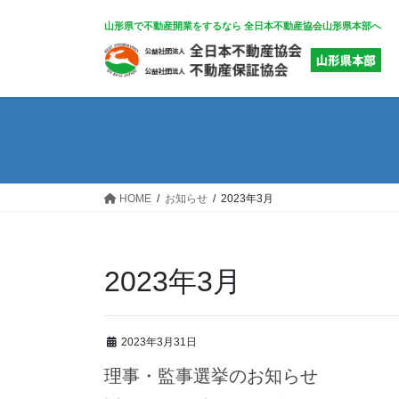
コ
ナ
山形県で不動産開業をするなら 全日本不動産協会山形県本部へ
ン
ビ
テ
ゲ
ン
ー
ツ
シ
へ
ョ
ス
ン
キ
に
ッ
移
HOME
お知らせ
2023年3月
プ
動
2023年3月
2023年3月31日
理事・監事選挙のお知らせ