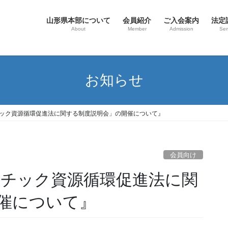
山形県本部について
会員紹介
ご入会案内
法定
About
Member
Admission
Sem
お知らせ
チック資源循環促進法に関する制度説明会」の開催について』
会員向け
スチック資源循環促進法に関
催について』