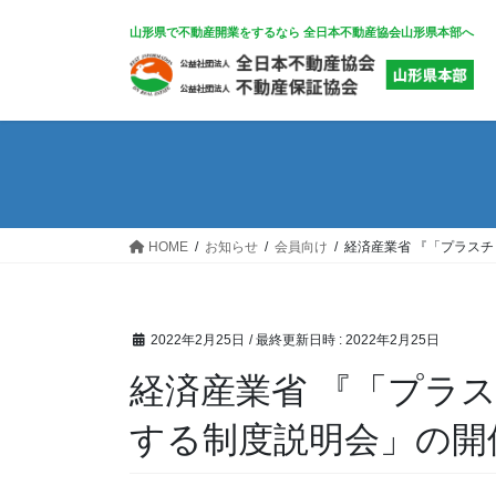
コ
ナ
山形県で不動産開業をするなら 全日本不動産協会山形県本部へ
ン
ビ
テ
ゲ
ン
ー
ツ
シ
へ
ョ
ス
ン
キ
に
ッ
移
HOME
お知らせ
会員向け
経済産業省 『「プラス
プ
動
2022年2月25日
/ 最終更新日時 :
2022年2月25日
経済産業省 『「プラ
する制度説明会」の開