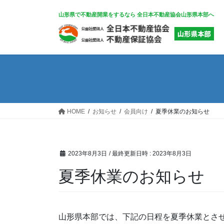
コ
ナ
山形県で不動産開業をするなら 全日本不動産協会山形県本部へ
ン
ビ
テ
ゲ
ン
ー
ツ
シ
へ
ョ
ス
ン
キ
に
ッ
移
HOME
お知らせ
会員向け
夏季休業のお知らせ
プ
動
2023年8月3日
/ 最終更新日時 :
2023年8月3日
夏季休業のお知らせ
山形県本部では、下記の日程を夏季休業とさ